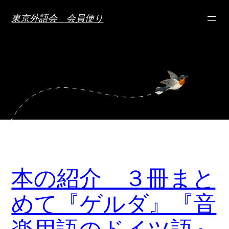
内
東京外語会 会員便り
容
を
ス
キ
ッ
プ
本の紹介 ３冊まと
めて『ゲルダ』『音