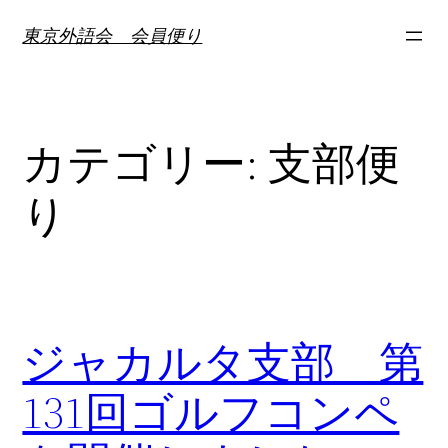
内
東京外語会 会員便り
容
を
ス
キ
カテゴリー:
支部便
ッ
プ
り
ジャカルタ支部 第
131回ゴルフコンペ