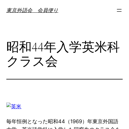
内
東京外語会 会員便り
容
を
ス
キ
昭和44年入学英米科
ッ
プ
クラス会
毎年恒例となった昭和44（1969）年東京外国語