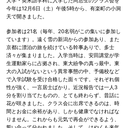
大学・英米語学科に入学した同窓生のクラス会を
今年は12月6日（土）午後5時から、有楽町の小洞
天で開きました。
参加者は21名（毎年、20名弱がこの集いに参加し
ています）。遠く雪の新潟からの参加あり、また
京都に漂泊の旅を続けている幹事ありで、多士
済々が集まりました。入学当時は、安田講堂が学
生運動家らに占拠され、東大紛争の真っ最中。東
大の入試がないという異常事態の中、予備校など
で入学試験を受け合格した面々です。それぞれ個
性が強く、一言居士ばかり。近況報告では一人3
分を割り当てたものの、とても終わらず、昔話に
花が咲きました。クラス会に出席できるのは、時
間とお金に余裕があり、しかも健康でなければな
りません。これからも元気で再会ができるよう、
誓い合って分かれました。そして、はやくも来年