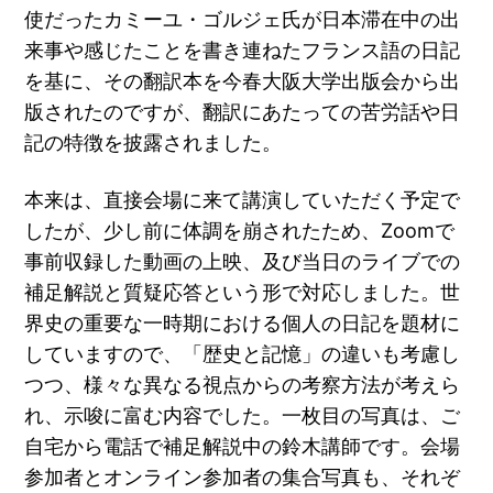
使だったカミーユ・ゴルジェ氏が日本滞在中の出
来事や感じたことを書き連ねたフランス語の日記
を基に、その翻訳本を今春大阪大学出版会から出
版されたのですが、翻訳にあたっての苦労話や日
記の特徴を披露されました。
本来は、直接会場に来て講演していただく予定で
したが、少し前に体調を崩されたため、Zoomで
事前収録した動画の上映、及び当日のライブでの
補足解説と質疑応答という形で対応しました。世
界史の重要な一時期における個人の日記を題材に
していますので、「歴史と記憶」の違いも考慮し
つつ、様々な異なる視点からの考察方法が考えら
れ、示唆に富む内容でした。一枚目の写真は、ご
自宅から電話で補足解説中の鈴木講師です。会場
参加者とオンライン参加者の集合写真も、それぞ