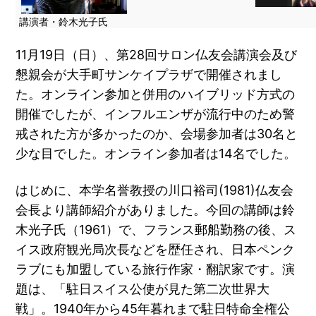
講演者・鈴木光子氏
11月19日（日）、第28回サロン仏友会講演会及び
懇親会が大手町サンケイプラザで開催されまし
た。オンライン参加と併用のハイブリッド方式の
開催でしたが、インフルエンザが流行中のため警
戒された方が多かったのか、会場参加者は30名と
少な目でした。オンライン参加者は14名でした。
はじめに、本学名誉教授の川口裕司(1981)仏友会
会長より講師紹介がありました。今回の講師は鈴
木光子氏（1961）で、フランス郵船勤務の後、ス
イス政府観光局次長などを歴任され、日本ペンク
ラブにも加盟している旅行作家・翻訳家です。演
題は、「駐日スイス公使が見た第二次世界大
戦」。1940年から45年暮れまで駐日特命全権公