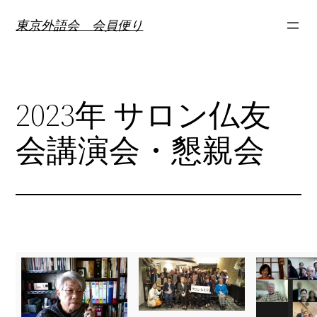
内
東京外語会 会員便り
容
を
ス
キ
2023年 サロン仏友
ッ
プ
会講演会・懇親会