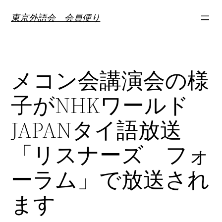
内
東京外語会 会員便り
容
を
ス
キ
メコン会講演会の様
ッ
プ
子がNHKワールド
JAPANタイ語放送
「リスナーズ フォ
ーラム」で放送され
ます