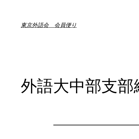
内
容
を
東京外語会 会員便り
ス
キ
ッ
プ
外語大中部支部