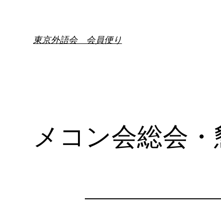
内
容
を
東京外語会 会員便り
ス
キ
ッ
プ
メコン会総会・