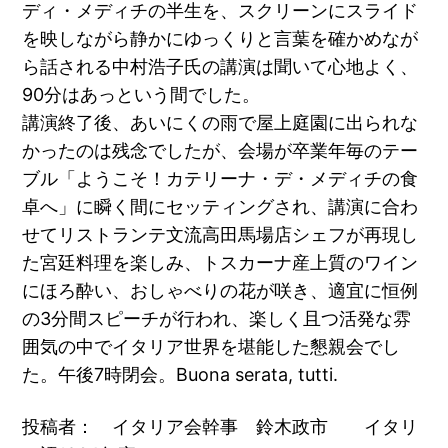
ディ・メディチの半生を、スクリーンにスライド
を映しながら静かにゆっくりと言葉を確かめなが
ら話される中村浩子氏の講演は聞いて心地よく、
90分はあっという間でした。
講演終了後、あいにくの雨で屋上庭園に出られな
かったのは残念でしたが、会場が卒業年毎のテー
ブル「ようこそ！カテリーナ・デ・メディチの食
卓へ」に瞬く間にセッティングされ、講演に合わ
せてリストランテ文流高田馬場店シェフが再現し
た宮廷料理を楽しみ、トスカーナ産上質のワイン
にほろ酔い、おしゃべりの花が咲き、適宜に恒例
の3分間スピーチが行われ、楽しく且つ活発な雰
囲気の中でイタリア世界を堪能した懇親会でし
た。午後7時閉会。Buona serata, tutti.
投稿者： イタリア会幹事 鈴木政市 イタリ