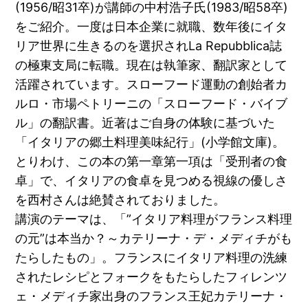
(1956/昭31卒)が講師の中村浩子氏(1983/昭58卒)
をご紹介。一度は日本企業に就職、数年後にイタ
リア世界に生きるのを選択されLa Repubblica誌
の極東支局に転職。現在は執筆家、翻訳家として
活躍されています。スローフード運動の創始者カ
ルロ・市場ペトリーニの「スローフード・バイブ
ル」の翻訳書。近著はご自身の体験に基づいた
「イタリアの郷土料理美味紀行」(小学館文庫)。
とりわけ、この本の第一章第一項は「受刑者の食
卓」で、イタリアの食卓を見つめる視線の優しさ
を西村さんは絶賛されておりました。
講演のテーマは、「”イタリア料理がフランス料理
の元”は本当か？～カテリーナ・デ・メディチがも
たらしたもの」。フランスにイタリア料理の洗練
されたレシピとフォークをもたらしたフィレンツ
ェ・メディチ家出身のフランス王妃カテリーナ・