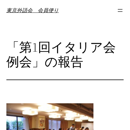
内
東京外語会 会員便り
容
を
ス
キ
「第1回イタリア会
ッ
プ
例会」の報告