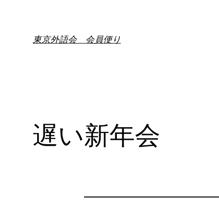
内
容
を
東京外語会 会員便り
ス
キ
ッ
プ
遅い新年会