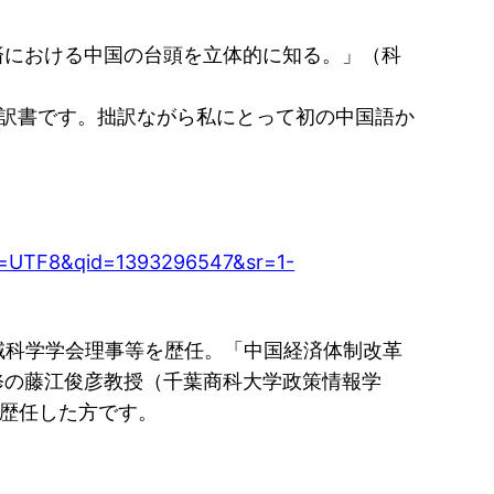
済における中国の台頭を立体的に知る。」（科
の翻訳書です。拙訳ながら私にとって初の中国語か
UTF8&qid=1393296547&sr=1-
域科学学会理事等を歴任。「中国経済体制改革
修の藤江俊彦教授（千葉商科大学政策情報学
歴任した方です。