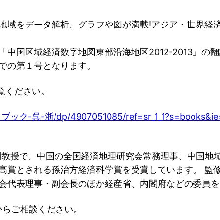
地域をデータ解析。グラフや図が満載!アジア・世界経
中国区域経済数字地図東部沿海地区2012-2013」
での第１号となります。
ご覧ください。
ク-呉-浙/dp/4907051085/ref=sr_1_1?s=books&ie=
副教授で、中国の全国経済地理研究会常務理事、中国地
高賞とされる孫治方経済科学賞を受賞しています。 監
会代表理事・副会長のほか経産省、内閣府などの委員を
ジからご相談ください。