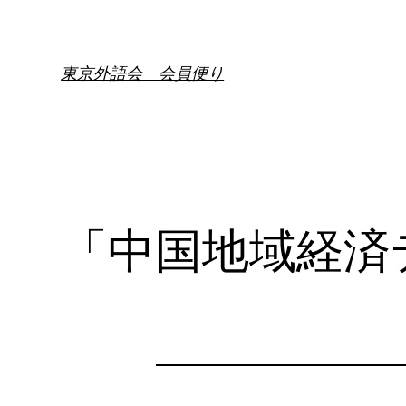
内
容
を
東京外語会 会員便り
ス
キ
ッ
プ
「中国地域経済