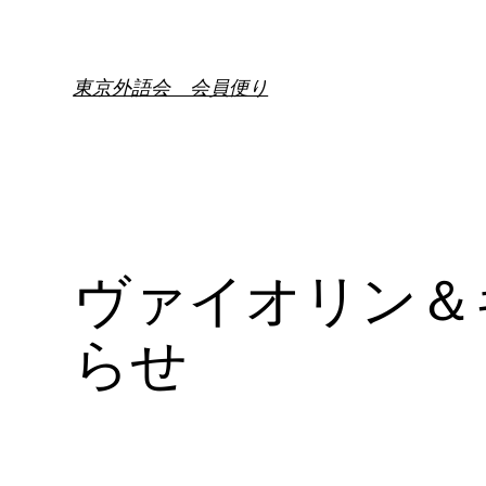
内
容
を
東京外語会 会員便り
ス
キ
ッ
プ
ヴァイオリン＆
らせ