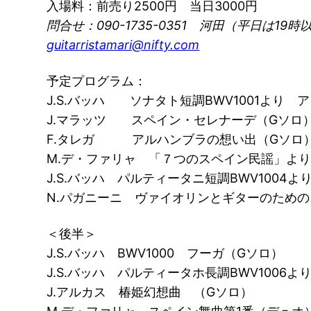
入場料：前売り2500円 当日3000円
問合せ：090-1735-0351 河田（平日は19時
guitarristamari@nifty.com
予定プログラム：
J.S.バッハ ソナタト短調BWV1001より 
J.マラッツ スペイン・セレナーデ（Gソロ
F.タレガ アルハンブラの想い出（Gソロ
M.デ・ファリャ 「７つのスペイン民謡」よ
J.S.バッハ パルティータニ短調BWV1004
N.パガニーニ ヴァイオリンとギターのための
＜後半＞
J.S.バッハ BWV1000 フーガ（Gソロ）
J.S.バッハ パルティータホ長調BWV1006
J.アルカス 椿姫幻想曲 （Gソロ）