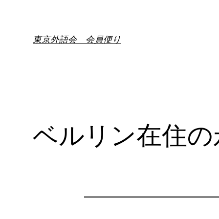
内
容
を
東京外語会 会員便り
ス
キ
ッ
プ
ベルリン在住の