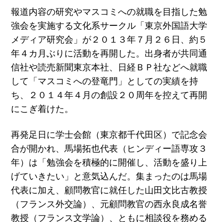
報道内容の研究やマスコミへの就職を目指した勉
強会を実施する文化系サークル「東京外国語大学
メディア研究会」が２０１３年７月２６日、約５
年４カ月ぶりに活動を再開した。出身者が共同通
信社や読売新聞東京本社、日経ＢＰ社などへ就職
して「マスコミへの登竜門」としての実績を持
ち、２０１４年４月の創設２０周年を控えて再開
にこぎ着けた。
再発足日に学士会館（東京都千代田区）で記念会
合が開かれ、馬場拓也代表（ヒンディー語専攻３
年）は「勉強会を積極的に開催し、活動を盛り上
げていきたい」と意気込んだ。集まったのは馬場
代表に加え、顧問教官に就任した山田文比古教授
（フランス外交論）、元顧問教官の西永良成名誉
教授（フランス文学論）、ともに相談役を務める