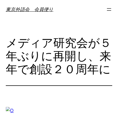
内
東京外語会 会員便り
容
を
ス
キ
メディア研究会が５
ッ
プ
年ぶりに再開し、来
年で創設２０周年に