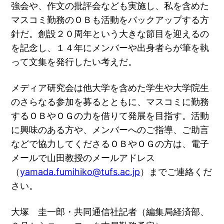
強会や、作文の批評会なども実施し、私を含めた
マスコミ勤務のＯＢも活動をバックアップする方
針だ。創設２０周年という大きな節目を迎えるの
を記念し、１４年にメンバーや出身者らが筆を執
って文集を発行したい考えだ。
メディア研究会は他大学を含めた学生や大学院生
のさらなる参加を募るとともに、マスコミに勤務
するＯＢやＯＧの力を借りて発展を目指す。活動
に興味のある方や、メンバーへのご指導、ご助言
などで協力してくださるＯＢやＯＧの方は、電子
メールで山田教授のメールアドレス
（
yamada.fumihiko@tufs.ac.jp
）までご連絡くだ
さい。
大塚 圭一郎・共同通信社記者（編集局経済部、