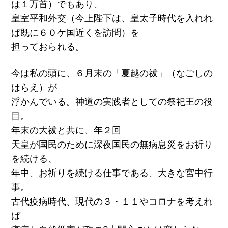
は１万首）でもあり、
皇室平和外交（今上陛下は、皇太子時代を入れれ
ば既に６０ケ国近くを訪問）を
担っておられる。
今は私の頭に、６月末の「夏越の祓」（なごしの
はらえ）が
浮かんでいる。神道の実践者としての祭祀王の役
目。
年末の大祓と共に、年２回
天皇が国民のために深夜国民の無病息災をお祈り
を続ける、
年中、お祈りを続ける仕事である、大きな宮中行
事。
古代疫病時代、現代の３・１１やコロナを考えれ
ば