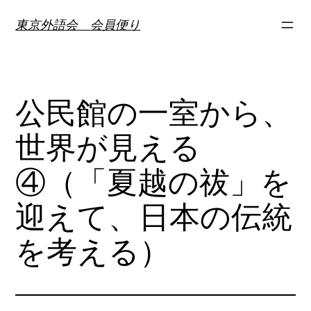
内
東京外語会 会員便り
容
を
ス
キ
公民館の一室から、
ッ
プ
世界が見える
④（「夏越の祓」を
迎えて、日本の伝統
を考える）