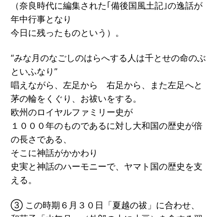
（奈良時代に編集された｢備後国風土記｣の逸話が
年中行事となり
今日に残ったものという）。
“みな月のなごしのはらへする人は千とせの命のぶ
といふなり”
唱えながら、左足から 右足から、また左足へと
茅の輪をくぐり、お祓いをする。
欧州のロイヤルファミリー史が
１０００年のものであるに対し大和国の歴史が倍
の長さである、
そこに神話がかかわり
史実と神話のハーモニーで、ヤマト国の歴史を支
える。
③ この時期６月３０日「夏越の祓」に合わせ、