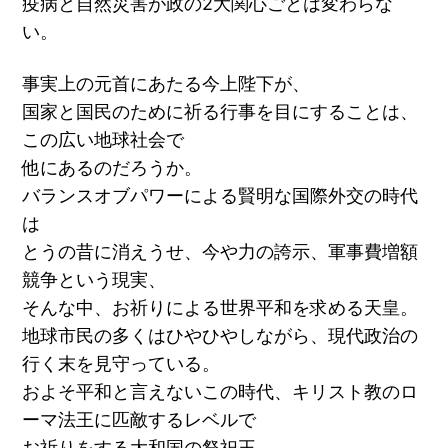
疫病と自然災害が政の2大関心ごとは変わらな
い。
事実上の元首にあたる今上陛下が、
国家と国民のために祈る行事を目にすることは、
この広い地球社会で
他にあるのだろうか。
バランスオブパワーによる賢明な国際外交の時代
は
とうの昔に消えうせ、今や力の誇示、軍事費増額
競争という現実、
そんな中、お祈りによる世界平和を求める天皇。
地球市民の多くはひやひやしながら、現代政治の
行く末を見守っている。
およそ平和と言えないこの時代、キリスト教のロ
ーマ法王に匹敵するレベルで
お祈りをする大和国の祭祀王。