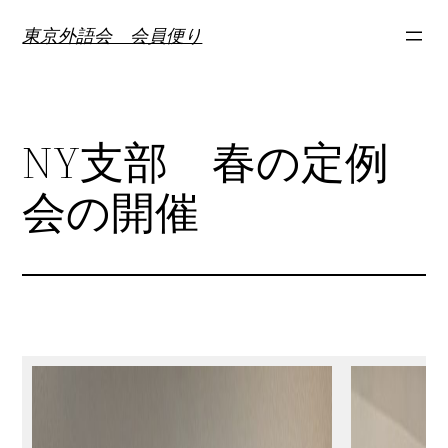
内
東京外語会 会員便り
容
を
ス
キ
NY支部 春の定例
ッ
プ
会の開催