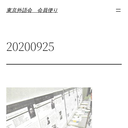
内
東京外語会 会員便り
容
を
ス
キ
20200925
ッ
プ