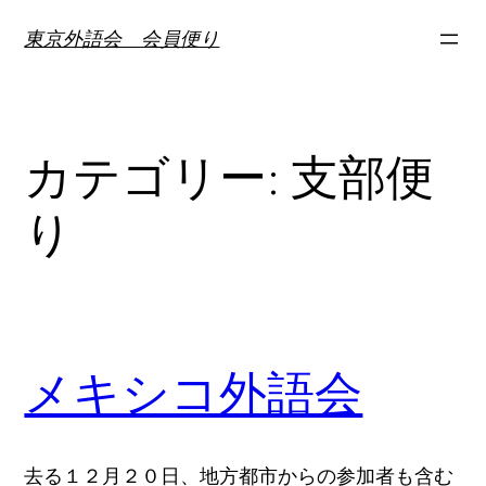
内
東京外語会 会員便り
容
を
ス
キ
カテゴリー:
支部便
ッ
プ
り
メキシコ外語会
去る１２月２０日、地方都市からの参加者も含む