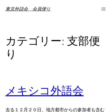
内
東京外語会 会員便り
容
を
ス
キ
カテゴリー:
支部便
ッ
プ
り
メキシコ外語会
去る１２月２０日、地方都市からの参加者も含む